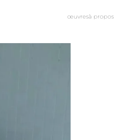
œuvres
à propos